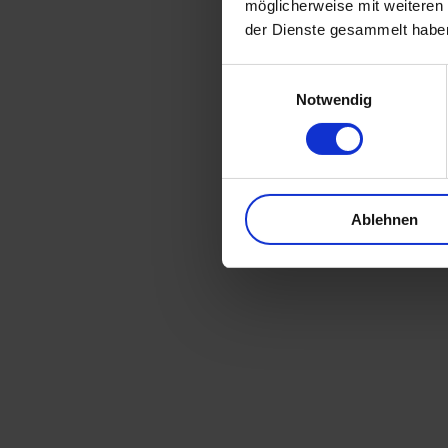
möglicherweise mit weiteren
Telefon: 06123 – 7997336
der Dienste gesammelt habe
E-Mail: info@vt-lumavision.de
Einwilligungsauswahl
Notwendig
Verantwortliche Stelle ist die natürliche oder juri
personenbezogenen Daten (z. B. Namen, E-Mail-Adre
Speicherdauer
Soweit innerhalb dieser Datenschutzerklärung keine
Ablehnen
Datenverarbeitung entfällt. Wenn Sie ein berechtig
gelöscht, sofern wir keine anderen rechtlich zuläs
Aufbewahrungsfristen); im letztgenannten Fall erfolg
Allgemeine Hinweise zu den Rechtsgrundl
Sofern Sie in die Datenverarbeitung eingewilligt hab
a DSGVO, sofern besondere Datenkategorien nach Art
personenbezogener Daten in Drittstaaten erfolgt di