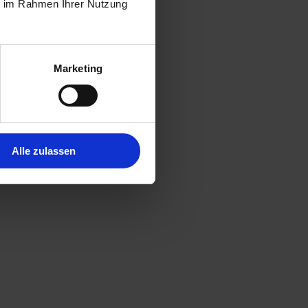
ie im Rahmen Ihrer Nutzung
Marketing
ecke und Mittel der Verarbeitung von
onenbezogenen Daten bei uns, bis der Zweck für die
Alle zulassen
tenverarbeitung widerrufen, werden Ihre Daten
aben (z. B. steuer- oder handelsrechtliche
n Art. 6 Abs. 1 lit. a DSGVO bzw. Art. 9 Abs. 2 lit.
hen Einwilligung in die Übertragung
t. a DSGVO. Sofern Sie in die Speicherung von