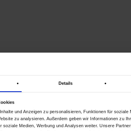
 Datenschutzerklärung.
edene personenbezogene Daten erhoben. Personenbezogene Date
chutzerklärung erläutert, welche Daten wir erheben und wofür wir
 Internet (z. B. bei der Kommunikation per E-Mail) Sicherheitslüc
 auf dieser Website ist:
Details
Cookies
nhalte und Anzeigen zu personalisieren, Funktionen für soziale
Website zu analysieren. Außerdem geben wir Informationen zu I
r soziale Medien, Werbung und Analysen weiter. Unsere Partner