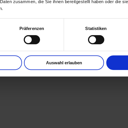
 Daten zusammen, die Sie ihnen bereitgestellt haben oder die s
n.
Präferenzen
Statistiken
stische Person, die allein oder gemeinsam mit anderen über die Zw
ssen o. Ä.) entscheidet.
 speziellere Speicherdauer genannt wurde, verbleiben Ihre pers
Auswahl erlauben
tes Löschersuchen geltend machen oder eine Einwilligung zur Da
sigen Gründe für die Speicherung Ihrer personenbezogenen Daten h
t die Löschung nach Fortfall dieser Gründe.
agen der Datenverarbeitung auf dieser Website
en, verarbeiten wir Ihre personenbezogenen Daten auf Grundlage vo
. 9 Abs. 1 DSGVO verarbeitet werden. Im Falle einer ausdrücklic
e Datenverarbeitung außerdem auf Grundlage von Art. 49 Abs. 1 li